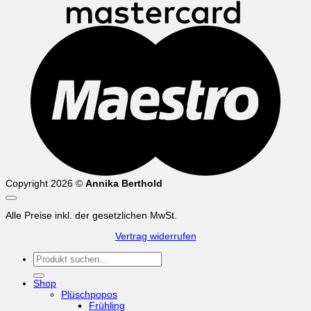
M
Copyright 2026 ©
Annika Berthold
Alle Preise inkl. der gesetzlichen MwSt.
Vertrag widerrufen
Suchen
nach:
Shop
Plüschpopos
Frühling