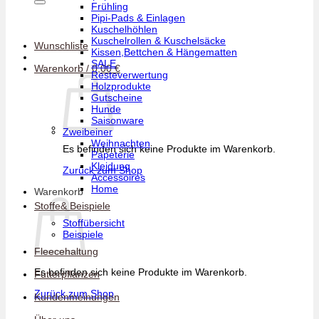
Frühling
Pipi-Pads & Einlagen
Kuschelhöhlen
Kuschelrollen & Kuschelsäcke
Wunschliste
Kissen,Bettchen & Hängematten
SALE
Warenkorb /
0,00
€
Resteverwertung
Holzprodukte
Gutscheine
Hunde
Saisonware
Zweibeiner
Weihnachten
Es befinden sich keine Produkte im Warenkorb.
Papeterie
Kleidung
Zurück zum Shop
Accessoires
Home
Warenkorb
Stoffe& Beispiele
Stoffübersicht
Beispiele
Fleecehaltung
Es befinden sich keine Produkte im Warenkorb.
Futterpflanzen
Zurück zum Shop
Kundenmeinungen
V