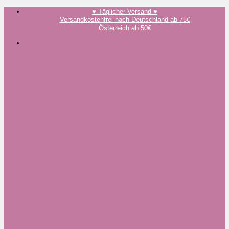
Zum
♥️ Täglicher Versand ♥️
Inhalt
Versandkostenfrei nach Deutschland ab 75€
springen
Österreich ab 50€