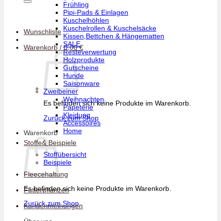
Frühling
Pipi-Pads & Einlagen
Kuschelhöhlen
Kuschelrollen & Kuschelsäcke
Wunschliste
Kissen,Bettchen & Hängematten
SALE
Warenkorb /
0,00
€
Resteverwertung
Holzprodukte
Gutscheine
Hunde
Saisonware
Zweibeiner
Weihnachten
Es befinden sich keine Produkte im Warenkorb.
Papeterie
Kleidung
Zurück zum Shop
Accessoires
Home
Warenkorb
Stoffe& Beispiele
Stoffübersicht
Beispiele
Fleecehaltung
Es befinden sich keine Produkte im Warenkorb.
Futterpflanzen
Zurück zum Shop
Kundenmeinungen
V