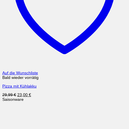
Auf die Wunschliste
Bald wieder vorrätig
Pizza mit Kühlakku
Ursprünglicher
Aktueller
29,99
€
23,00
€
Preis
Preis
Saisonware
war:
ist:
29,99 €
23,00 €.