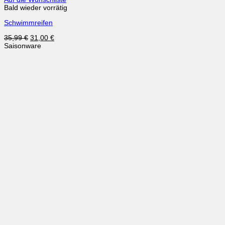
Bald wieder vorrätig
Schwimmreifen
Ursprünglicher
Aktueller
35,99
€
31,00
€
Preis
Preis
Saisonware
war:
ist:
35,99 €
31,00 €.