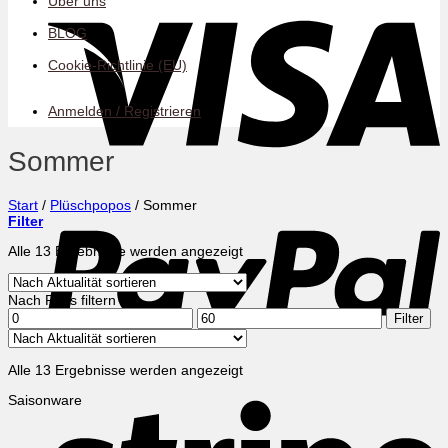
Über uns
BLOG
Cookie-Richtlinie (EU)
Anmelden / Registrieren
Sommer
P
Start
/
Plüschpopos
/
Sommer
Filter
Nach
Alle 13 Ergebnisse werden angezeigt
Aktualität
sortiert
Nach Preis filtern
Min.
Max.
Filter
Preis
Preis
Nach
Alle 13 Ergebnisse werden angezeigt
Aktualität
S
Saisonware
sortiert