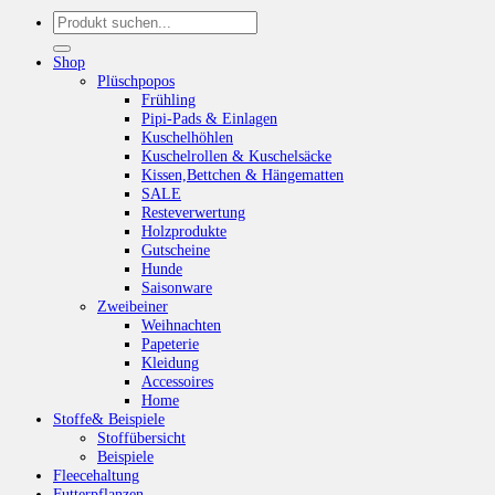
Suchen
nach:
Shop
Plüschpopos
Frühling
Pipi-Pads & Einlagen
Kuschelhöhlen
Kuschelrollen & Kuschelsäcke
Kissen,Bettchen & Hängematten
SALE
Resteverwertung
Holzprodukte
Gutscheine
Hunde
Saisonware
Zweibeiner
Weihnachten
Papeterie
Kleidung
Accessoires
Home
Stoffe& Beispiele
Stoffübersicht
Beispiele
Fleecehaltung
Futterpflanzen