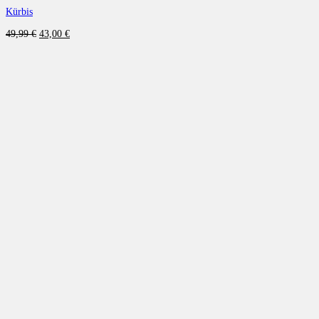
Kürbis
Ursprünglicher
Aktueller
49,99
€
43,00
€
Preis
Preis
war:
ist:
49,99 €
43,00 €.