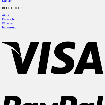
Kontakt
RECHTLICHES
AGB
Datenschutz
Widerruf
Impressum
V
P