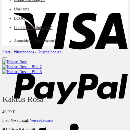
V
Über uns
BLOG
Cookie-Richtlinie (EU)
Anmelden / Registrieren
Start
/
Plüschpopos
/
Kuschelhöhlen
Auf die Wunschliste
P
Kaktus Rosa
49,99
€
inkl. MwSt.
zzgl.
Versandkosten
S
❤ Höhle in Kaktusoptik