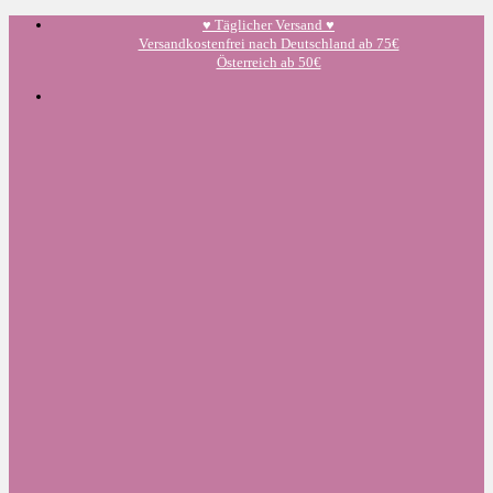
Zum
♥️ Täglicher Versand ♥️
Inhalt
Versandkostenfrei nach Deutschland ab 75€
springen
Österreich ab 50€