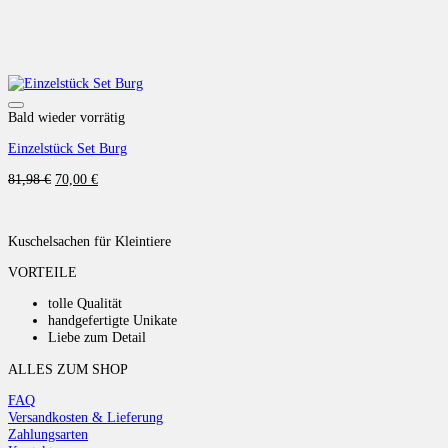
Auf die Wunschliste
Bald wieder vorrätig
Einzelstück Set Burg
Ursprünglicher
Aktueller
81,98
€
70,00
€
Preis
Preis
war:
ist:
81,98 €
70,00 €.
Kuschelsachen für Kleintiere
VORTEILE
tolle Qualität
handgefertigte Unikate
Liebe zum Detail
ALLES ZUM SHOP
FAQ
Versandkosten & Lieferung
Zahlungsarten