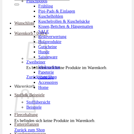
Plüschpopos
nach:
Frühling
Pipi-Pads & Einlagen
Kuschelhöhlen
Kuschelrollen & Kuschelsäcke
Wunschliste
Kissen,Bettchen & Hängematten
SALE
Warenkorb /
0,00
€
Resteverwertung
Holzprodukte
Gutscheine
Hunde
Saisonware
Zweibeiner
Weihnachten
Es befinden sich keine Produkte im Warenkorb.
Papeterie
Zurück zum Shop
Kleidung
Accessoires
Warenkorb
Home
Stoffe& Beispiele
Stoffübersicht
Beispiele
Fleecehaltung
Es befinden sich keine Produkte im Warenkorb.
Futterpflanzen
Zurück zum Shop
Kundenmeinungen