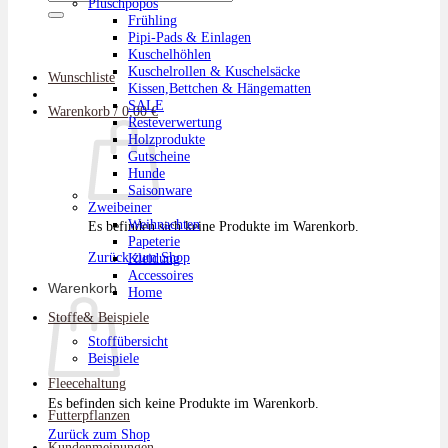
Plüschpopos
nach:
Frühling
Pipi-Pads & Einlagen
Kuschelhöhlen
Kuschelrollen & Kuschelsäcke
Wunschliste
Kissen,Bettchen & Hängematten
SALE
Warenkorb /
0,00
€
Resteverwertung
Holzprodukte
Gutscheine
Hunde
Saisonware
Zweibeiner
Weihnachten
Es befinden sich keine Produkte im Warenkorb.
Papeterie
Zurück zum Shop
Kleidung
Accessoires
Warenkorb
Home
Stoffe& Beispiele
Stoffübersicht
Beispiele
Fleecehaltung
Es befinden sich keine Produkte im Warenkorb.
Futterpflanzen
Zurück zum Shop
Kundenmeinungen