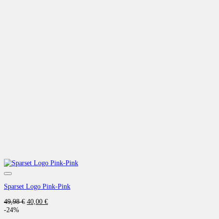
Auf die Wunschliste
Sparset Logo Pink-Pink
Ursprünglicher
Aktueller
49,98
€
40,00
€
Preis
Preis
-24%
war:
ist: