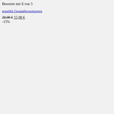
Bewertet mit
5
von 5
geprüfte Gesamtbewertungen
Ursprünglicher
Aktueller
20,00
€
15,00
€
Preis
Preis
-15%
war:
ist:
20,00 €
15,00 €.