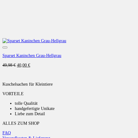
Auf die Wunschliste
Sparset Kaninchen Grau-Hellgrau
Ursprünglicher
Aktueller
49,98
€
40,00
€
Preis
Preis
war:
ist:
49,98 €
40,00 €.
Kuschelsachen für Kleintiere
VORTEILE
tolle Qualität
handgefertigte Unikate
Liebe zum Detail
ALLES ZUM SHOP
FAQ