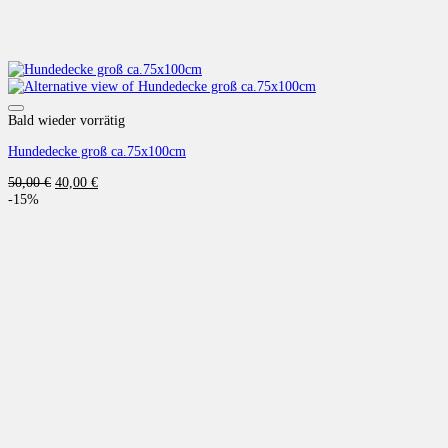
Auf die Wunschliste
Bald wieder vorrätig
Hundedecke groß ca.75x100cm
Ursprünglicher
Aktueller
50,00
€
40,00
€
Preis
Preis
-15%
war:
ist:
50,00 €
40,00 €.