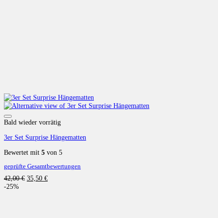
Auf die Wunschliste
Bald wieder vorrätig
3er Set Surprise Hängematten
Bewertet mit
5
von 5
geprüfte Gesamtbewertungen
Ursprünglicher
Aktueller
42,00
€
35,50
€
Preis
Preis
-25%
war:
ist:
42,00 €
35,50 €.