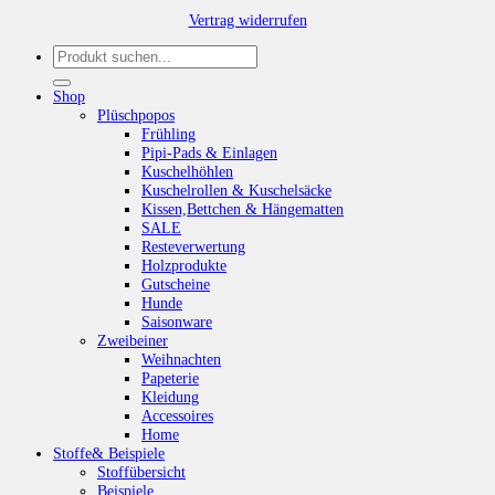
Vertrag widerrufen
Suchen
nach:
Shop
Plüschpopos
Frühling
Pipi-Pads & Einlagen
Kuschelhöhlen
Kuschelrollen & Kuschelsäcke
Kissen,Bettchen & Hängematten
SALE
Resteverwertung
Holzprodukte
Gutscheine
Hunde
Saisonware
Zweibeiner
Weihnachten
Papeterie
Kleidung
Accessoires
Home
Stoffe& Beispiele
Stoffübersicht
Beispiele