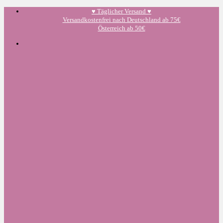
Zum
♥️ Täglicher Versand ♥️
Inhalt
Versandkostenfrei nach Deutschland ab 75€
springen
Österreich ab 50€