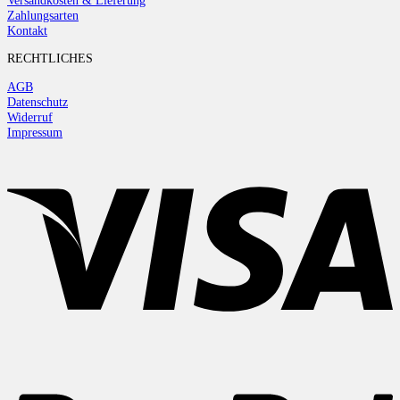
Versandkosten & Lieferung
Zahlungsarten
Kontakt
RECHTLICHES
AGB
Datenschutz
Widerruf
Impressum
V
P