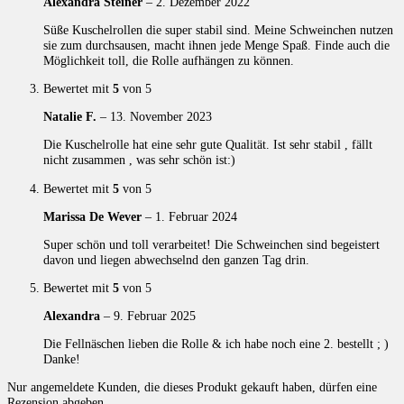
Alexandra Steiner
–
2. Dezember 2022
Süße Kuschelrollen die super stabil sind. Meine Schweinchen nutzen
sie zum durchsausen, macht ihnen jede Menge Spaß. Finde auch die
Möglichkeit toll, die Rolle aufhängen zu können.
Bewertet mit
5
von 5
Natalie F.
–
13. November 2023
Die Kuschelrolle hat eine sehr gute Qualität. Ist sehr stabil , fällt
nicht zusammen , was sehr schön ist:)
Bewertet mit
5
von 5
Marissa De Wever
–
1. Februar 2024
Super schön und toll verarbeitet! Die Schweinchen sind begeistert
davon und liegen abwechselnd den ganzen Tag drin.
Bewertet mit
5
von 5
Alexandra
–
9. Februar 2025
Die Fellnäschen lieben die Rolle & ich habe noch eine 2. bestellt ; )
Danke!
Nur angemeldete Kunden, die dieses Produkt gekauft haben, dürfen eine
Rezension abgeben.