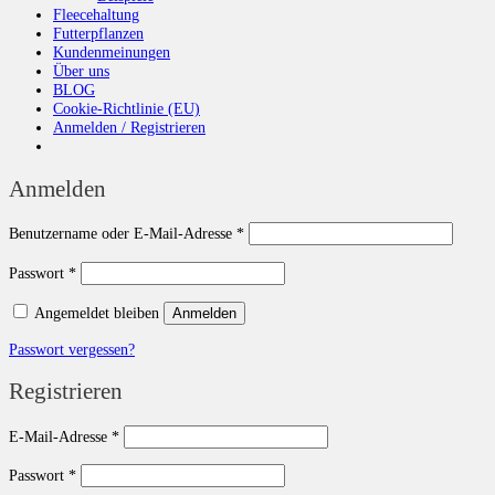
Fleecehaltung
Futterpflanzen
Kundenmeinungen
Über uns
BLOG
Cookie-Richtlinie (EU)
Anmelden / Registrieren
Anmelden
Erforderlich
Benutzername oder E-Mail-Adresse
*
Erforderlich
Passwort
*
Angemeldet bleiben
Anmelden
Passwort vergessen?
Registrieren
Erforderlich
E-Mail-Adresse
*
Erforderlich
Passwort
*