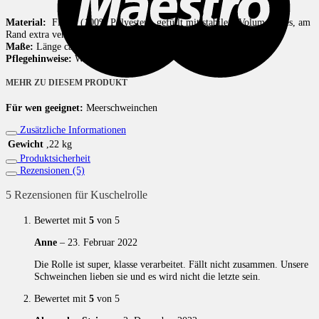
Material:
Fleece (100% Polyester), gefüllt mit stabilem Volumenvlies, am
Rand extra verstärkt.
Maße:
Länge ca. 28cm Durchmesser ca 16cm
Pflegehinweise:
Waschbar bei 40 Grad
MEHR ZU DIESEM PRODUKT
Für wen geeignet:
Meerschweinchen
Zusätzliche Informationen
Gewicht
,22 kg
Produktsicherheit
Rezensionen (5)
5 Rezensionen für
Kuschelrolle
Bewertet mit
5
von 5
Anne
–
23. Februar 2022
Die Rolle ist super, klasse verarbeitet. Fällt nicht zusammen. Unsere
Schweinchen lieben sie und es wird nicht die letzte sein.
Bewertet mit
5
von 5