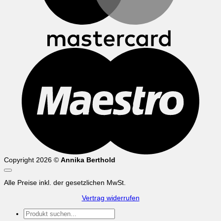
M
Copyright 2026 ©
Annika Berthold
Alle Preise inkl. der gesetzlichen MwSt.
Vertrag widerrufen
Suchen
nach: