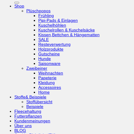
Shop
Plüschpopos
Frühling
Pipi-Pads & Einlagen
Kuschelhöhlen
Kuschelrollen & Kuschelsäcke
Kissen,Bettchen & Hängematten
SALE
Resteverwertung
Holzprodukte
Gutscheine
Hunde
Saisonware
Zweibeiner
Weihnachten
Papeterie
Kleidung
Accessoires
Home
Stoffe& Beispiele
Stoffübersicht
Beispiele
Fleecehaltung
Futterpflanzen
Kundenmeinungen
Über uns
BLOG