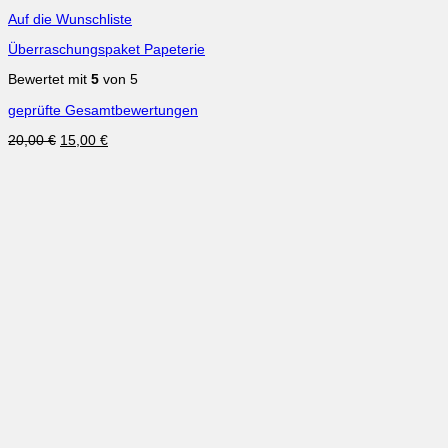
Auf die Wunschliste
Überraschungspaket Papeterie
Bewertet mit
5
von 5
geprüfte Gesamtbewertungen
Ursprünglicher
Aktueller
20,00
€
15,00
€
Preis
Preis
war:
ist:
20,00 €
15,00 €.