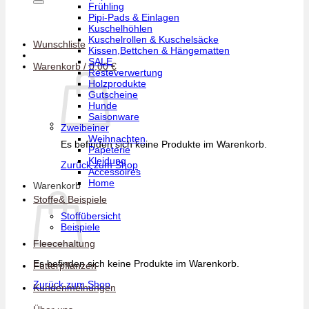
Frühling
Pipi-Pads & Einlagen
Kuschelhöhlen
Kuschelrollen & Kuschelsäcke
Wunschliste
Kissen,Bettchen & Hängematten
SALE
Warenkorb /
0,00
€
Resteverwertung
Holzprodukte
Gutscheine
Hunde
Saisonware
Zweibeiner
Weihnachten
Es befinden sich keine Produkte im Warenkorb.
Papeterie
Kleidung
Zurück zum Shop
Accessoires
Home
Warenkorb
Stoffe& Beispiele
Stoffübersicht
Beispiele
Fleecehaltung
Es befinden sich keine Produkte im Warenkorb.
Futterpflanzen
Zurück zum Shop
Kundenmeinungen
V