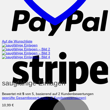
P
Auf die Wunschliste
S
saugfähige Einlagen
Bewertet mit
5
von 5, basierend auf
2
Kundenbewertungen
geprüfte Gesamtbewertungen
(
2
Kundenrezensionen)
M
10,99
€