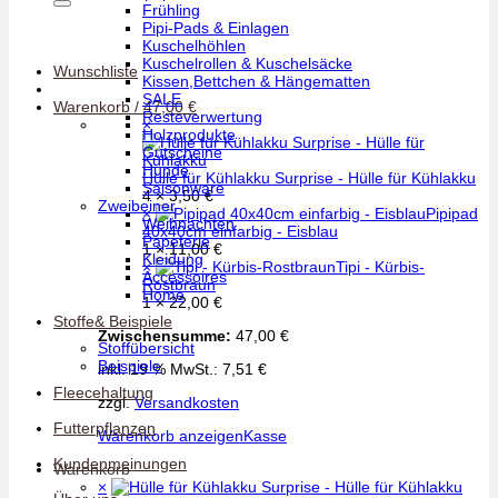
Frühling
Pipi-Pads & Einlagen
Kuschelhöhlen
Kuschelrollen & Kuschelsäcke
Wunschliste
Kissen,Bettchen & Hängematten
SALE
Warenkorb /
47,00
€
Resteverwertung
×
Holzprodukte
Gutscheine
Hunde
Hülle für Kühlakku Surprise - Hülle für Kühlakku
Saisonware
4 ×
3,50
€
Zweibeiner
×
Pipipad
Weihnachten
40x40cm einfarbig - Eisblau
Papeterie
1 ×
11,00
€
Kleidung
×
Tipi - Kürbis-
Accessoires
Rostbraun
Home
1 ×
22,00
€
Stoffe& Beispiele
Zwischensumme:
47,00
€
Stoffübersicht
Beispiele
inkl. 19 % MwSt.:
7,51
€
Fleecehaltung
zzgl.
Versandkosten
Futterpflanzen
Warenkorb anzeigen
Kasse
Kundenmeinungen
Warenkorb
×