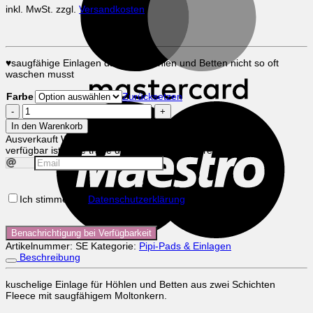
inkl. MwSt.
zzgl.
Versandkosten
♥saugfähige Einlagen damit du Höhlen und Betten nicht so oft
waschen musst
Farbe
Zurücksetzen
M
saugfähige
Einlagen
In den Warenkorb
Menge
Ausverkauft
Wir informieren Dich wenn das Produkt wieder
verfügbar ist. Bitte trage dafür deine Emailadresse ein.
Ich stimme der
Datenschutzerklärung
zu
Benachrichtigung bei Verfügbarkeit
Artikelnummer:
SE
Kategorie:
Pipi-Pads & Einlagen
Beschreibung
kuschelige Einlage für Höhlen und Betten aus zwei Schichten
Fleece mit saugfähigem Moltonkern.