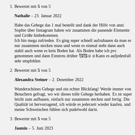
Bewertet mit
5
von 5
Nathalie
–
23. Januar 2022
Habe das Gehege das 1 mal bestellt und dank der Hilfe von anni
Sophie über Instagram haben wir zusammen die passende Elemente
und Größe hinbekommen.
Ich bin mega zufrieden. Es ging super schnell aufzubauen da man es
nur zusammen stecken muss und wenn es einmal steht dann auch
stabil auch wenn es kein Boden hat. Als Boden habe ich pvc
genommen und dann Einstreu drüber 🥰🥰☺️☺️Kann es aufjedenfall
sehr empfehlen
Bewertet mit
5
von 5
Alexandra Steiner
–
2. Dezember 2022
Wunderschönes Gehege und ein echter Blickfang! Werde immer von
Besuchern gefragt, wo wir dieses tolle Gehege herhaben. Es ist super
leicht zum aufbauen, einfach nur zusammen stecken und fertig. Die
Qualität ist hervorragend, ich würde es jederzeit wieder kaufen, und
meine Schweinchen fühlen sich pudelwohl darin.
Bewertet mit
5
von 5
Jasmin
–
5. Juni 2023