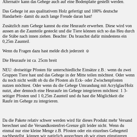
Alternativ kann das Gehege auch auf eine Bodenplatte gestellt werden.
Das Gehege ist aus qualitativem Holz gefertigt und 100% deutsche
Handarbeit- damit du auch lange Freude daran hast!
Zusätzlich zum Gehege kannst du eine Heuraufe erwerben. Diese wird von
aussen an die Zaunteile gesteckt und die Tiere können sich so das Heu durch
die Stäbe nach innen ziehen. Beachte: Du brauchst dafür mindestens ein
0,25m Zaunteil.
Wenn du Fragen dazu hast melde dich jederzeit ☺
Die Heuraufe ist ca. 25cm breit
NEU: dreiseitige Pfosten für unterschiedliche Einsätze z.B.: wenn du zwei
Gruppen Tiere hast und das Gehege in der Mitte teilen möchtest. Oder wenn
du noch nicht weißt ob du die Pfosten als Eck- oder Zwischenpfosten
nutzen möchtest. Oder wenn du die Gehege Umrandung mit Acrylglas/Holz
nutzt, aber dennoch eine Heuraufe im Gehege integrieren möchtest: 1 3-
seitiger Pfosten und 1 0,25m Zaunteil und du hast die Möglichkeit die
Raufe im Gehege zu integrieren.
Da die Pakete relativ schwer werden wird für dieses Produkt mehr Versand
berechnet und die Versandkostenfrei-Grenze gilt leider nicht. Wenn du
einmal nur eine kleine Menge z.B. Pfosten oder ein einzelnes Gehegeteil
nachbestellst, können wir natürlich ausrechnen ob wir einen günstigeren