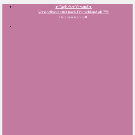
Zum
♥️ Täglicher Versand ♥️
Inhalt
Versandkostenfrei nach Deutschland ab 75€
springen
Österreich ab 50€