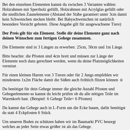
Bei den einzelnen Elementen kannst du zwischen 3 Varianten wählen:
Holzrahmen mit Sperrholz gefüllt, Holzrahmen mit Acrylglas gefüllt oder
die niedlichen Zaunelemente (Abstand der Stäbe garantiert unter 3cm damit
kein Schweinchen stecken bleibt. Bei Babyschweinchen ist natürlich
besondere Vorsicht geboten. Diese Angabe gilt für ausgewachsene Tiere)
Der Preis gilt für ein Element. Stelle dir deine Elemente ganz nach
deinen Wünschen zum fertigen Gehege zusammen.
Die Elemente sind in 3 Längen zu erwerben: 25cm, 50cm und 1m Länge.
Bitte beachte: die Pfosten sind 4cm breit und müssen zur Länge der
Elemente noch dazu gerechnet werden, wenn du deine Platzmöglichkeiten
vermisst.
Für einen kleinen Harem von 3 Tieren oder für 2 Jungs empfehlen wir
mindestens 1x2m Fläche damit die Süßen auch fröhlich flitzen können ☺
Du benötigst für dein Gehege immer die gleiche Anzahl Pfosten und
Gehegeelemente-so kannst du leicht prüfen ob du alle nötigen Teile im
Warenkorb hast. (Beispiel: 6 Gehege Teile= 6 Pfosten)
Du kannst das Gehege auch in L-Form um die Ecke bauen, dafür benötigst
du statt 4 Eckpfosten 6 Stück.
Um unseren Boden zu schützen haben wir im Baumarkt PVC besorgt
welches an jeder Seite etwas größer ist als das Gehege.