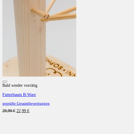
Auf die Wunschliste
Bald wieder vorrätig
Futterbaum B-Ware
geprüfte Gesamtbewertungen
Ursprünglicher
Aktueller
29,99
€
22,99
€
Preis
Preis
war:
ist:
29,99 €
22,99 €.