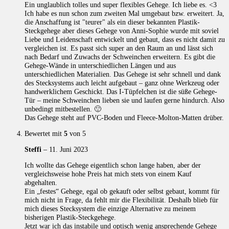
Ein unglaublich tolles und super flexibles Gehege. Ich liebe es. <3
Ich habe es nun schon zum zweiten Mal umgebaut bzw. erweitert. Ja,
die Anschaffung ist "teurer" als ein dieser bekannten Plastik-
Steckgehege aber dieses Gehege von Anni-Sophie wurde mit soviel
Liebe und Leidenschaft entwickelt und gebaut, dass es nicht damit zu
vergleichen ist. Es passt sich super an den Raum an und lässt sich
nach Bedarf und Zuwachs der Schweinchen erweitern. Es gibt die
Gehege-Wände in unterschiedlichen Längen und aus
unterschiedlichen Materialien. Das Gehege ist sehr schnell und dank
des Stecksystems auch leicht aufgebaut – ganz ohne Werkzeug oder
handwerklichem Geschickt. Das I-Tüpfelchen ist die süße Gehege-
Tür – meine Schweinchen lieben sie und laufen gerne hindurch. Also
unbedingt mitbestellen. 🙂
Das Gehege steht auf PVC-Boden und Fleece-Molton-Matten drüber.
Bewertet mit
5
von 5
Steffi
–
11. Juni 2023
Ich wollte das Gehege eigentlich schon lange haben, aber der
vergleichsweise hohe Preis hat mich stets von einem Kauf
abgehalten.
Ein „festes“ Gehege, egal ob gekauft oder selbst gebaut, kommt für
mich nicht in Frage, da fehlt mir die Flexibilität. Deshalb blieb für
mich dieses Stecksystem die einzige Alternative zu meinem
bisherigen Plastik-Steckgehege.
Jetzt war ich das instabile und optisch wenig ansprechende Gehege