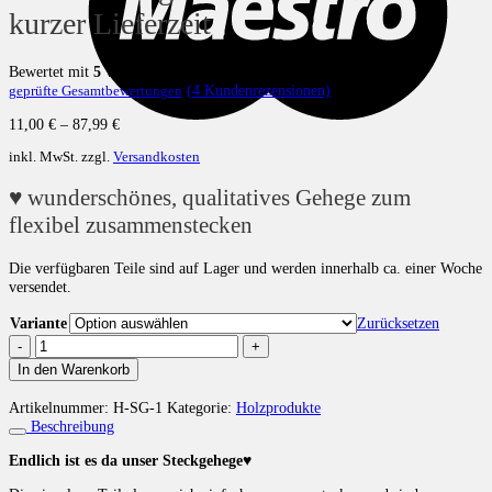
kurzer Lieferzeit
Bewertet mit
5
von 5, basierend auf
4
Kundenbewertungen
(
4
Kundenrezensionen)
geprüfte Gesamtbewertungen
11,00
€
–
87,99
€
inkl. MwSt.
zzgl.
Versandkosten
♥ wunderschönes, qualitatives Gehege zum
flexibel zusammenstecken
Die verfügbaren Teile sind auf Lager und werden innerhalb ca. einer Woche
versendet.
Variante
Zurücksetzen
Steck-
Gehege
In den Warenkorb
LAGERWARE
mit
Artikelnummer:
H-SG-1
Kategorie:
Holzprodukte
kurzer
Beschreibung
Lieferzeit
Menge
Endlich ist es da unser Steckgehege♥