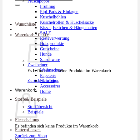
Plüschpopos
nach:
Frühling
Pipi-Pads & Einlagen
Kuschelhöhlen
Kuschelrollen & Kuschelsäcke
Wunschliste
Kissen,Bettchen & Hängematten
SALE
Warenkorb /
0,00
€
Resteverwertung
Holzprodukte
Gutscheine
Hunde
Saisonware
Zweibeiner
Weihnachten
Es befinden sich keine Produkte im Warenkorb.
Papeterie
Zurück zum Shop
Kleidung
Accessoires
Warenkorb
Home
Stoffe& Beispiele
Stoffübersicht
Beispiele
Fleecehaltung
Es befinden sich keine Produkte im Warenkorb.
Futterpflanzen
Zurück zum Shop
Kundenmeinungen