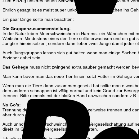
Zum Einzug unseres neuen Schweinchens wurde ich nun wieder vermeh
Ehrlich gesagt ist es meist super unkompliziert- Schweinchen ins Geh
Ein paar Dinge sollte man beachten:
Die Gruppenzusammenstellung:
In der Natur leben Meerschweinchen in Harems- ein Männchen mit me
Weibchen. Mindestens eines der Tiere sollte erwachsen und ein gut soz
Jungtier hinein setzen, sondern dann lieber zwei Junge damit jeder e
Auch Jungsgruppen lassen sich gut halten wenn man einige Sachen bea
Erzieher dabei sein.
Das Gehege
muss nicht zwingend extra sauber gemacht werden bevor
Man kann bevor man das neue Tier hinein setzt Futter im Gehege verte
Wenn man die Tiere dann zusammen gesetzt hat sollte man etwas beo
dem anderen schnappen ist völlig normal und kein Grund zur Besorgni
trennen. Bitte niemals mit der bloßen Hand dazwischen sondern z.B. 
No Go’s:
Trennung durch Gitter/Zwischenwand oder zeitweise trennen und dan
aber durch die Trennung nicht.
Auch unnötig bei Meerschweinchen ist eine Vergesellschaftung auf n
direkt im Gehege die Vergesellschaftung starten.
Ich wünsche viel Erfolg beim vergesellschaften und viel Freude mit 