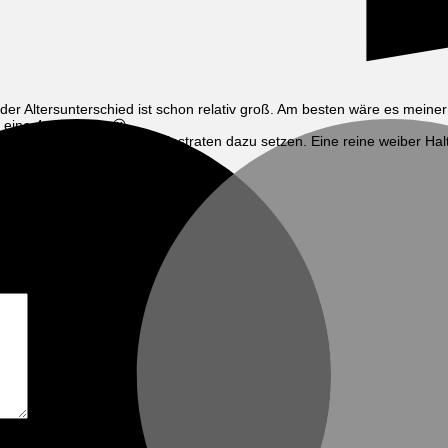
der Altersunterschied ist schon relativ groß. Am besten wäre es meine
 eine 4er Gruppe 😀
m Alter zumindest einen Kastraten dazu setzen. Eine reine weiber Halt
den beiden wählen quasi 🙂
ind mit
*
markiert