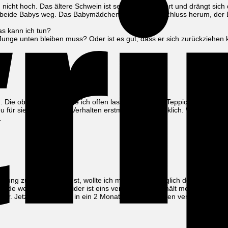
icht hoch. Das ältere Schwein ist sehr verschüchtert und drängt sich
h beide Babys weg. Das Babymädchen sitzt ohne Anschluss herum, der B
as kann ich tun?
unge unten bleiben muss? Oder ist es gut, dass er sich zurückziehen
. Die obere Etage würde ich offen lassen, evtl noch Teppich auf die Ra
 neu für sie, da ist so ein Verhalten erstmal nicht bedenklich. Wenn du w
.
 Ahnung zu haben scheinst, wollte ich mal etwas bezüglich der Vergesel
ide weiblich), aber leider ist eins verstorben. Nun hält mein Onkel da
er. Jetzt hab ich mich in ein 2 Monate altes Weibchen verguckt. Kann 