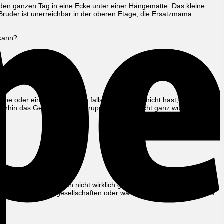
 den ganzen Tag in eine Ecke unter einer Hängematte. Das kleine
ruder ist unerreichbar in der oberen Etage, die Ersatzmama
 kann?
mpe oder ein Geländer dran falls du das noch nicht hast,dann tun sie
eiterhin das Gefühl hast die Gruppe passt so nicht ganz würde ich mit
lschaftung nachfragen.
s einzelne Schweinchen nicht wirklich gut und ich würde es gern
ich die Beiden vergesellschaften oder wäre der Altersunterschied zu