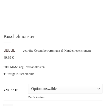
Kuschelmonster
geprüfte Gesamtbewertungen
(
3
Kundenrezensionen)
Bewertet
3
49,99
€
mit
5
von 5,
basierend
inkl. MwSt.
zzgl.
Versandkosten
auf
Kundenbewertungen
♥Lustige Kuschelhöhle
VARIANTE
Zurücksetzen