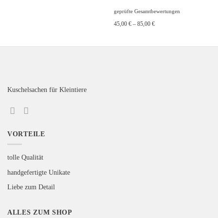
Bewertet
geprüfte Gesamtbewertungen
mit
5
von 5
45,00
€
–
85,00
€
Kuschelsachen für Kleintiere
VORTEILE
tolle Qualität
handgefertigte Unikate
Liebe zum Detail
ALLES ZUM SHOP