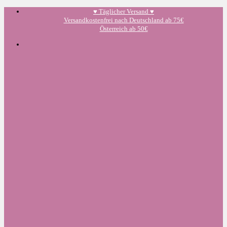
Zum
♥️ Täglicher Versand ♥️
Inhalt
Versandkostenfrei nach Deutschland ab 75€
springen
Österreich ab 50€