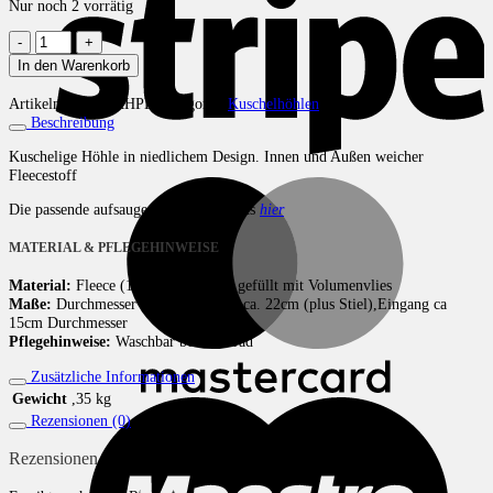
Nur noch 2 vorrätig
Pandabär
Menge
In den Warenkorb
Artikelnummer:
KHPB
Kategorie:
Kuschelhöhlen
Beschreibung
Kuschelige Höhle in niedlichem Design. Innen und Außen weicher
Fleecestoff
M
Die passende aufsaugende Einlage gibts
hier
MATERIAL & PFLEGEHINWEISE
Material:
Fleece (100% Polyester), gefüllt mit Volumenvlies
Maße:
Durchmesser ca 30 cm, Höhe ca. 22cm (plus Stiel),Eingang ca
15cm Durchmesser
Pflegehinweise:
Waschbar bei 40 Grad
Zusätzliche Informationen
Gewicht
,35 kg
M
Rezensionen (0)
Rezensionen