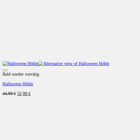
Auf die Wunschliste
Bald wieder vorrätig
Halloween Höhle
Ursprünglicher
Aktueller
44,99
€
32,00
€
Preis
Preis
war:
ist:
44,99 €
32,00 €.