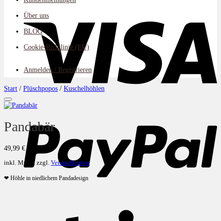
V
Über uns
BLOG
Cookie-Richtlinie (EU)
Anmelden / Registrieren
Start
/
Plüschpopos
/
Kuschelhöhlen
Auf die Wunschliste
P
Pandabär
49,99
€
inkl. MwSt.
zzgl.
Versandkosten
❤ Höhle in niedlichem Pandadesign
S