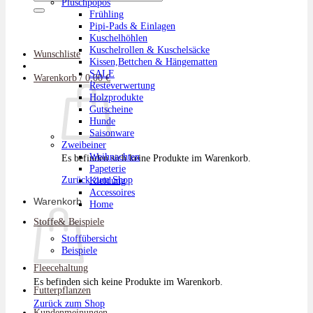
Plüschpopos
nach:
Frühling
Pipi-Pads & Einlagen
Kuschelhöhlen
Kuschelrollen & Kuschelsäcke
Wunschliste
Kissen,Bettchen & Hängematten
SALE
Warenkorb /
0,00
€
Resteverwertung
Holzprodukte
Gutscheine
Hunde
Saisonware
Zweibeiner
Weihnachten
Es befinden sich keine Produkte im Warenkorb.
Papeterie
Zurück zum Shop
Kleidung
Accessoires
Warenkorb
Home
Stoffe& Beispiele
Stoffübersicht
Beispiele
Fleecehaltung
Es befinden sich keine Produkte im Warenkorb.
Futterpflanzen
Zurück zum Shop
Kundenmeinungen